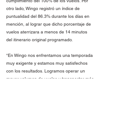
cumplimiento del 100% de los vuelos. Por
otro lado, Wingo registró un índice de
puntualidad del 86.3% durante los días en
mención, al lograr que dicho porcentaje de
vuelos aterrizara a menos de 14 minutos
del itinerario original programado.
“En Wingo nos enfrentamos una temporada
muy exigente y estamos muy satisfechos
con los resultados. Logramos operar un
mayor volumen de vuelos y transportar más
viajeros a sus destinos en las festividades
del fin de año; así como conseguir
indicadores de cumplimiento y puntualidad
que son acordes a las expectativas y
necesidades de nuestros clientes, más aún
en medio de una temporada marcada por
viajes vacacionales y de reencuentro”,