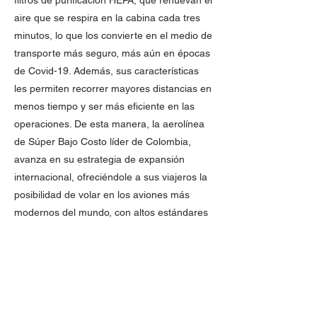
filtros de purificación HEPA, que renuevan el
aire que se respira en la cabina cada tres
minutos, lo que los convierte en el medio de
transporte más seguro, más aún en épocas
de Covid-19. Además, sus características
les permiten recorrer mayores distancias en
menos tiempo y ser más eficiente en las
operaciones. De esta manera, la aerolínea
de Súper Bajo Costo líder de Colombia,
avanza en su estrategia de expansión
internacional, ofreciéndole a sus viajeros la
posibilidad de volar en los aviones más
modernos del mundo, con altos estándares
de puntualidad y eficiencia, con precios que
le permiten cada vez a más colombianos
acceder al transporte aéreo como una
posibilidad de movilidad.