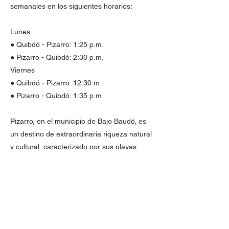
semanales en los siguientes horarios:
Lunes
● Quibdó - Pizarro: 1:25 p.m.
● Pizarro - Quibdó: 2:30 p.m.
Viernes
● Quibdó - Pizarro: 12:30 m.
● Pizarro - Quibdó: 1:35 p.m.
Pizarro, en el municipio de Bajo Baudó, es
un destino de extraordinaria riqueza natural
y cultural, caracterizado por sus playas
vírgenes, extensos manglares y una
biodiversidad excepcional que lo convierten
en un punto clave para el desarrollo del
turismo sostenible en Colombia. La nueva
conectividad aérea impulsará la llegada de
visitantes, dinamizando la economía local y