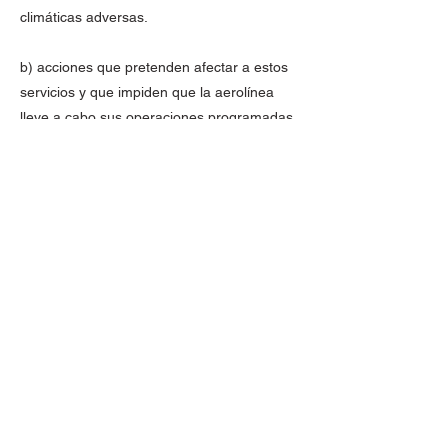
climáticas adversas.
b) acciones que pretenden afectar a estos
servicios y que impiden que la aerolínea
lleve a cabo sus operaciones programadas
por ejemplo huelgas o paros sindicales las
aerolíneas deberán contactar con el
coordinador lo antes posible después de
que se produzca la no operación o
cancelación del vuelo para confirmar que
dichos vuelos no serán contabilizados como
no utilizados.
En este sentido dice la Aeronáutica Civil las
empresas podrán flexibilizar y o adecuar su
operación a la disponibilidad de su cadena
de suministro del combustible de Aviación
mediante la reacomodación suspensión o