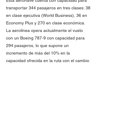
Esta aeronave cuenta con capacidad para
transportar 344 pasajeros en tres clases: 38
en clase ejecutiva (World Business), 36 en
Economy Plus y 270 en clase económica.
La aerolínea opera actualmente el vuelo
con un Boeing 787-9 con capacidad para
294 pasajeros, lo que supone un
incremento de más del 10% en la
capacidad ofrecida en la ruta con el cambio
de avión.
En “World Business” los pasajeros contarán
con una acomodación 1-2-1 con asientos
que se convierten en cama, pantallas
individuales de gran tamaño, así como
servicio de alimentos y bebidas preferencial.
En las otras dos cabinas la configuración es
3-3-3 teniendo en cuenta que en “Economy