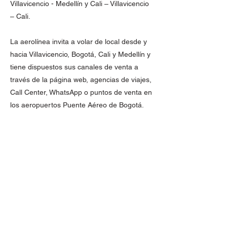
Villavicencio - Medellín y Cali – Villavicencio
– Cali.
La aerolínea invita a volar de local desde y
hacia Villavicencio, Bogotá, Cali y Medellín y
tiene dispuestos sus canales de venta a
través de la página web, agencias de viajes,
Call Center, WhatsApp o puntos de venta en
los aeropuertos Puente Aéreo de Bogotá.
Al momento de viajar, puede llevar equipaje
de bodega de 15 kilogramos y 5 kilogramos
de cabina (Aplican términos y condiciones),
web check in, elección de silla, entre otros
servicios, que están incluidos dentro del
valor del tiquete.
También se ofrece transporte de mascotas,