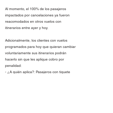
Al momento, el 100% de los pasajeros
impactados por cancelaciones ya fueron
reacomodados en otros vuelos con
itinerarios entre ayer y hoy.
Adicionalmente, los clientes con vuelos
programados para hoy que quieran cambiar
voluntariamente sus itinerarios podrán
hacerlo sin que les aplique cobro por
penalidad:
- ¿A quién aplica?: Pasajeros con tiquete
confirmado con fecha de hoy 18 noviembre
para volar rutas dentro de Colombia a partir
de las 6:00 hasta las 23:59.
- ¿Dónde se puede solicitar el cambio?:
Nuestros clientes podrán solicitar el cambio
a través de nuestro contact center, puntos