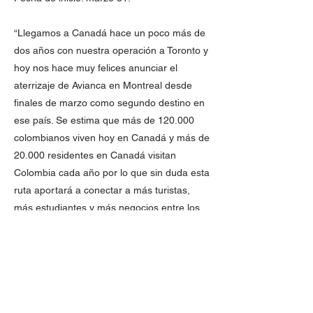
“Llegamos a Canadá hace un poco más de
dos años con nuestra operación a Toronto y
hoy nos hace muy felices anunciar el
aterrizaje de Avianca en Montreal desde
finales de marzo como segundo destino en
ese país. Se estima que más de 120.000
colombianos viven hoy en Canadá y más de
20.000 residentes en Canadá visitan
Colombia cada año por lo que sin duda esta
ruta aportará a conectar a más turistas,
más estudiantes y más negocios entre los
dos países”, dijo David Alemán, director de
Ventas de Avianca para Colombia y
Suramérica.
"Con estas nuevas conexiones, El Dorado
se afianza como uno de los aeropuertos