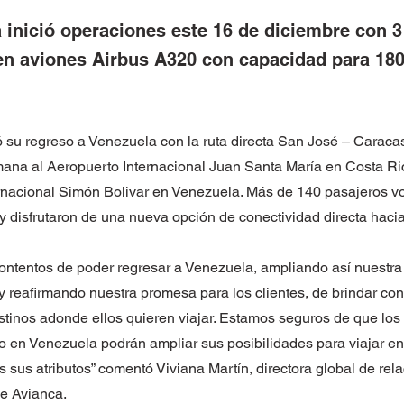
a inició operaciones este 16 de diciembre con 3
n aviones Airbus A320 con capacidad para 180
 su regreso a Venezuela con la ruta directa San José – Caraca
mana al Aeropuerto Internacional Juan Santa María en Costa Ri
rnacional Simón Bolivar en Venezuela. Más de 140 pasajeros vo
 y disfrutaron de una nueva opción de conectividad directa haci
ntentos de poder regresar a Venezuela, ampliando así nuestra 
y reafirmando nuestra promesa para los clientes, de brindar co
stinos adonde ellos quieren viajar. Estamos seguros de que los 
 en Venezuela podrán ampliar sus posibilidades para viajar en
os sus atributos” comentó Viviana Martín, directora global de rel
de Avianca.