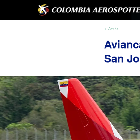
< Atrás
Avianc
San Jo