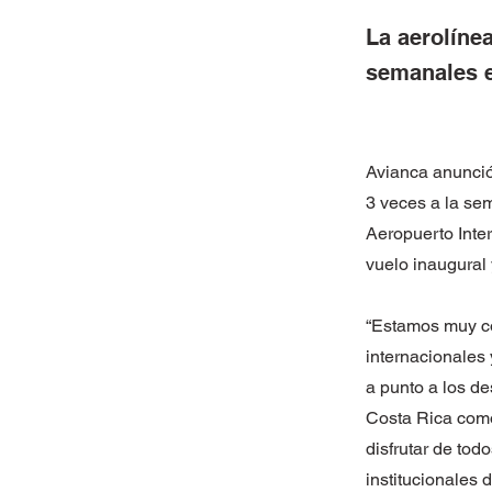
La aerolíne
semanales e
Avianca anunció
3 veces a la se
Aeropuerto Inte
vuelo inaugural
“Estamos muy co
internacionales 
a punto a los de
Costa Rica como
disfrutar de tod
institucionales 