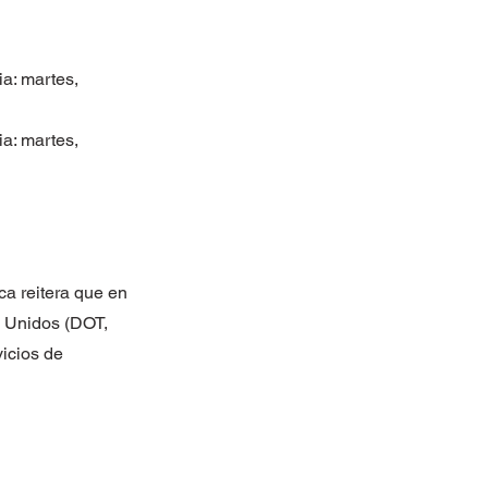
ia: martes,
ia: martes,
ca reitera que en
s Unidos (DOT,
vicios de