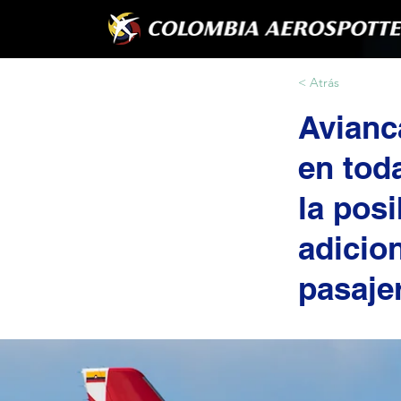
< Atrás
Avianc
en toda
la pos
adicio
pasaje