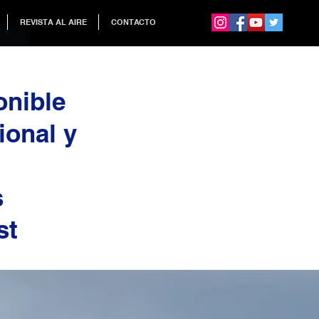
REVISTA AL AIRE
CONTACTO
onible
ional y
s
st