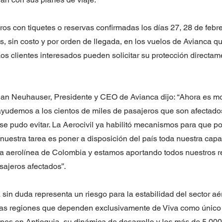
os con tiquetes o reservas confirmadas los días 27, 28 de febr
s, sin costo y por orden de llegada, en los vuelos de Avianca q
Los clientes interesados pueden solicitar su protección directam
rian Neuhauser, Presidente y CEO de Avianca dijo: “Ahora es 
ayudemos a los cientos de miles de pasajeros que son afectados
se pudo evitar. La Aerocivil ya habilitó mecanismos para que 
 nuestra tarea es poner a disposición del país toda nuestra cap
a aerolínea de Colombia y estamos aportando todos nuestros r
sajeros afectados”.
a sin duda representa un riesgo para la estabilidad del sector a
las regiones que dependen exclusivamente de Viva como único 
nes en Antioquia, su dinámica de desarrollo y los más de 5.00