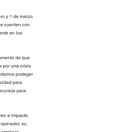
ero y 1 de marzo
ue cuenten con
ente en los
momento de que
 por una crisis
podamos proteger
acidad para
ecursos para
éreo e impacta
operador, su
0 empleos