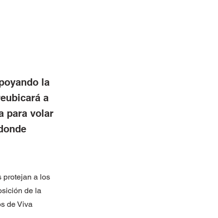
apoyando la
reubicará a
a para volar
 donde
 protejan a los
sición de la
os de Viva