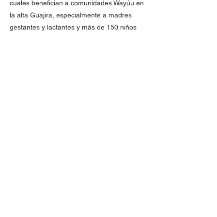
cuales benefician a comunidades Wayúu en
la alta Guajira, especialmente a madres
gestantes y lactantes y más de 150 niños
entre los 6 y 59 meses en riesgo de
desnutrición.
Avianca reportó su gestión de cambio
climático ante el Carbon Disclosure Project
(CDP) y obtuvo un puntaje de nivel de
gestión (B) superior al puntaje medio del
sector del transporte aéreo, siendo una de
las mejores aerolíneas en Latinoamérica. A
través de sus acciones, la aerolínea ha
podido impactar a nivel ambiental mediante:
- La compensación de emisiones de
carbono producidas durante sus
operaciones, lo cual permitió compensar el