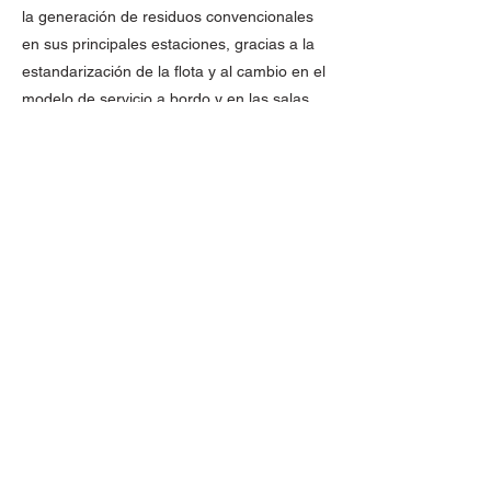
la generación de residuos convencionales
en sus principales estaciones, gracias a la
estandarización de la flota y al cambio en el
modelo de servicio a bordo y en las salas
VIP. La aerolínea, también presentó un
aumento del reciclaje de 6 puntos
porcentuales, pasando de 43% a 49%,
desde 2019, gracias a alianzas estratégicas
que fomentan la economía circular.
Por otro lado, con el ánimo de proteger su
entorno, gracias a alianzas con
organizaciones como Ecoventura,
Fundación Hábitat Sur y Deprisa, desde el
2022 al 2024 se movilizaron 19 toneladas
de residuos desde Galápagos hasta Quito
Ecuador y 3 toneladas desde Leticia a
Bogotá Colombia, sumado al reciente