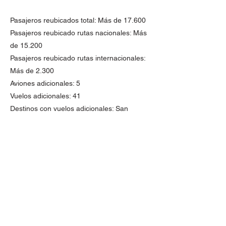
Pasajeros reubicados total: Más de 17.600
Pasajeros reubicado rutas nacionales: Más
de 15.200
Pasajeros reubicado rutas internacionales:
Más de 2.300
Aviones adicionales: 5
Vuelos adicionales: 41
Destinos con vuelos adicionales: San
Andrés, Santa Marta, Leticia, Medellín,
Cartagena, Lima y Buenos Aires.
Sillas dispuestas: Más de 16.900
Para hacer efectiva la protección, los
pasajeros que cuenten con tiquetes
confirmados o reservas emitidas por Viva
para volar entre el 27 de febrero y 6 de
marzo deben dirigirse directamente a los