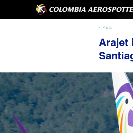
< Atrás
Arajet
Santia