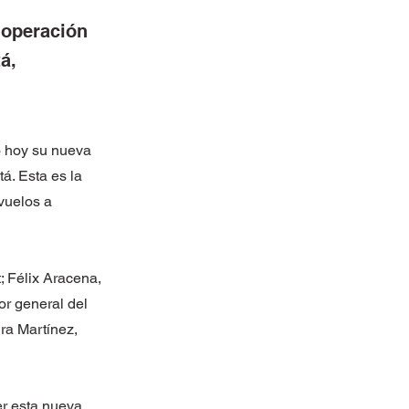
a operación
á,
ó hoy su nueva
á. Esta es la
vuelos a
; Félix Aracena,
r general del
ra Martínez,
er esta nueva