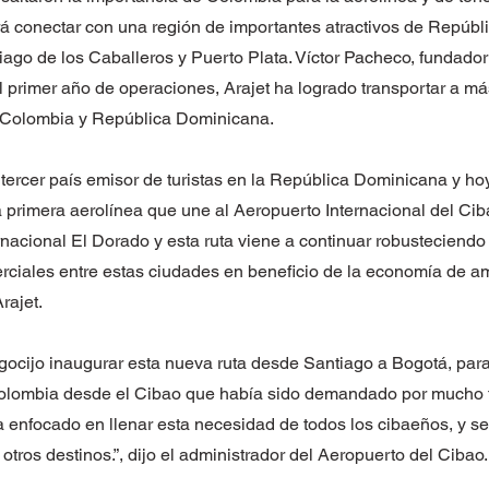
irá conectar con una región de importantes atractivos de Repúb
ago de los Caballeros y Puerto Plata. Víctor Pacheco, fundador 
l primer año de operaciones, Arajet ha logrado transportar a m
 Colombia y República Dominicana.
 tercer país emisor de turistas en la República Dominicana y h
 primera aerolínea que une al Aeropuerto Internacional del Cib
nacional El Dorado y esta ruta viene a continuar robusteciendo 
erciales entre estas ciudades en beneficio de la economía de a
rajet.
egocijo inaugurar esta nueva ruta desde Santiago a Bogotá, para
olombia desde el Cibao que había sido demandado por mucho 
a enfocado en llenar esta necesidad de todos los cibaeños, y s
tros destinos.”, dijo el administrador del Aeropuerto del Cibao.