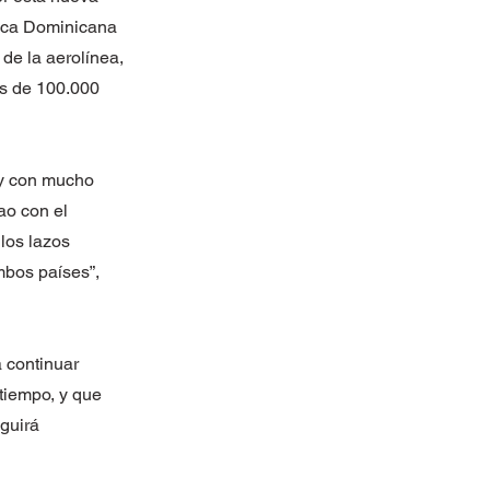
lica Dominicana
de la aerolínea,
ás de 100.000
oy con mucho
ao con el
los lazos
mbos países”,
 continuar
tiempo, y que
eguirá